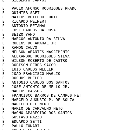
D   GILBERTO CAMPOS                                    
E   PAULO AFONSO RODRIGUES PRADO                       
E   GUINTER SAFT                                       
E   MATEUS BOTELHO FORTE                               
E   RICARDO WEINERT                                    
E   ANTONIO RETAMAL                                    
E   JOSE CARLOS DA ROSA                                
E   SEIZO YANO                                         
E   MARCOS ANTONIO DA SILVA                            
E   RUBENS DO AMARAL JR                                
E   RAMON CALVO                                        
E   NELSON ARANTES NASCIMENTO                          
E   ALEXANDRE RODRIGUES SILVA                          
E   WILSON ROBERTO DE CASTRO                           
E   ROBISON PERES SACCO                                
E   LUIS CARLOS MELLER                                 
E   JOAO FRANCISCO MAGLIO                              
E   ROCHUS BUELER                                      
E   ANTONIO CARLOS DOS SANTOS                          
E   JOSE ANTONIO DE MELLO JR.                          
E   MARCOS PASSOS                                      
E   FRANCISCO BARROS DE CAMPOS NET                     
E   MARCELO AUGUSTO P. DE SOUZA                        
E   MARCELO DEL NERO                                   
E   MARIO DE CARVALHO NETO                             
E   MAGNO APARECIDO DOS SANTOS                         
E   GUSTAVO RAZZO                                      
E   EDUARDO SETTI                                      
E   PAULO FUNARI                                       