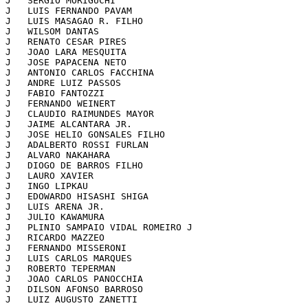
J   SERGIO MORIGUCHI                                   
J   LUIS FERNANDO PAVAM                                
J   LUIS MASAGAO R. FILHO                              
J   WILSOM DANTAS                                      
J   RENATO CESAR PIRES                                 
J   JOAO LARA MESQUITA                                 
J   JOSE PAPACENA NETO                                 
J   ANTONIO CARLOS FACCHINA                            
J   ANDRE LUIZ PASSOS                                  
J   FABIO FANTOZZI                                     
J   FERNANDO WEINERT                                   
J   CLAUDIO RAIMUNDES MAYOR                            
J   JAIME ALCANTARA JR.                                
J   JOSE HELIO GONSALES FILHO                          
J   ADALBERTO ROSSI FURLAN                             
J   ALVARO NAKAHARA                                    
J   DIOGO DE BARROS FILHO                              
J   LAURO XAVIER                                       
J   INGO LIPKAU                                        
J   EDOWARDO HISASHI SHIGA                             
J   LUIS ARENA JR.                                     
J   JULIO KAWAMURA                                     
J   PLINIO SAMPAIO VIDAL ROMEIRO J                     
J   RICARDO MAZZEO                                     
J   FERNANDO MISSERONI                                 
J   LUIS CARLOS MARQUES                                
J   ROBERTO TEPERMAN                                   
J   JOAO CARLOS PANOCCHIA                              
J   DILSON AFONSO BARROSO                              
J   LUIZ AUGUSTO ZANETTI                               