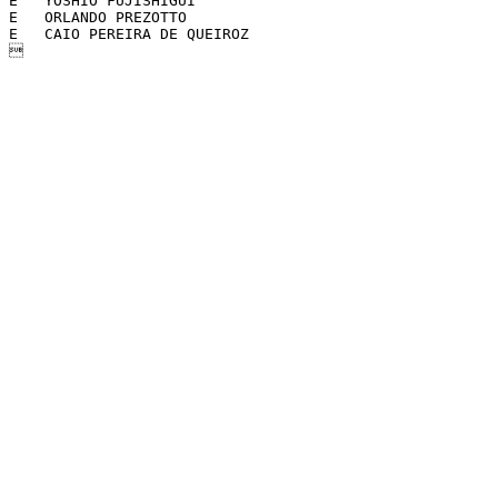
E   YOSHIO FUJISHIGUI                                  
E   ORLANDO PREZOTTO                                   
E   CAIO PEREIRA DE QUEIROZ                            
