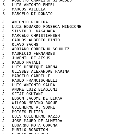
S   ROBERTO CARNEIRO GIRALDES                          
S   LUIS ANTONIO EMMEL                                 
S   MARCOS VILELLA                                     
S   MARCELO DI DONATO                                  
J   ANTONIO PEREIRA                                    
J   LUIZ EDUARDO FONSECA MINGIONE                      
J   SILVIO J. NAKAHARA                                 
J   MARCELO CHRISTIANSEN                               
J   CARLOS ALBERTO PINTO                               
J   OLAVO SACHS                                        
J   ADRIANO GORDINHO SCHULTZ                           
J   MAURICIO FERNANDES                                 
J   JUVENIL DE JESUS                                   
J   PAULO NATALI                                       
J   LUIS HENRIQUE ARENA                                
J   ULISSES ALEXANDRE FARINA                           
J   MARCELO CARDILLE                                   
J   PAULO FRANCISCHELLI                                
J   LUIS ANTONIO SALDA                                 
J   ANDRE LUIZ BIAGIONI                                
J   SEIJI OKUTANI                                      
J   EDSON JACOME DE LIMAA                              
J   WILSON MERINO ROQUE                                
J   GUILHERME A. SODRE                                 
J   MOISES FLITER                                      
J   LUIS GUILHERME RAZZO                               
J   JOSE MAURO DE ALMEIDA                              
J   EDUARDO MOTA CORONA                                
J   MURILO ROBOTTON                                    