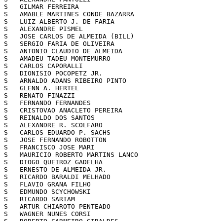
S   GILMAR FERREIRA                                    
S   AMABLE MARTINES CONDE BAZARRA                      
S   LUIZ ALBERTO J. DE FARIA                           
S   ALEXANDRE PISMEL                                   
S   JOSE CARLOS DE ALMEIDA (BILL)                      
S   SERGIO FARIA DE OLIVEIRA                           
S   ANTONIO CLAUDIO DE ALMEIDA                         
S   AMADEU TADEU MONTEMURRO                            
S   CARLOS CAPORALLI                                   
S   DIONISIO POCOPETZ JR.                              
S   ARNALDO ADANS RIBEIRO PINTO                        
S   GLENN A. HERTEL                                    
S   RENATO FINAZZI                                     
S   FERNANDO FERNANDES                                 
S   CRISTOVAO ANACLETO PEREIRA                         
S   REINALDO DOS SANTOS                                
S   ALEXANDRE R. SCOLFARO                              
S   CARLOS EDUARDO P. SACHS                            
S   JOSE FERNANDO ROBOTTON                             
S   FRANCISCO JOSE MARI                                
S   MAURICIO ROBERTO MARTINS LANCO                     
S   DIOGO QUEIROZ GADELHA                              
S   ERNESTO DE ALMEIDA JR.                             
S   RICARDO BARALDI MELHADO                            
S   FLAVIO GRANA FILHO                                 
S   EDMUNDO SCYCHOWSKI                                 
S   RICARDO SARIAM                                     
S   ARTUR CHIAROTO PENTEADO                            
S   WAGNER NUNES CORSI                                 