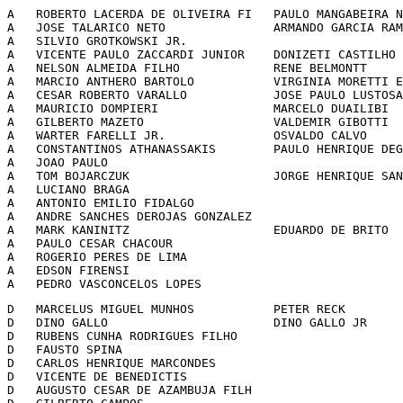
A   ROBERTO LACERDA DE OLIVEIRA FI   PAULO MANGABEIRA N
A   JOSE TALARICO NETO               ARMANDO GARCIA RAM
A   SILVIO GROTKOWSKI JR.                              
A   VICENTE PAULO ZACCARDI JUNIOR    DONIZETI CASTILHO 
A   NELSON ALMEIDA FILHO             RENE BELMONTT     
A   MARCIO ANTHERO BARTOLO           VIRGINIA MORETTI E
A   CESAR ROBERTO VARALLO            JOSE PAULO LUSTOSA
A   MAURICIO DOMPIERI                MARCELO DUAILIBI  
A   GILBERTO MAZETO                  VALDEMIR GIBOTTI  
A   WARTER FARELLI JR.               OSVALDO CALVO     
A   CONSTANTINOS ATHANASSAKIS        PAULO HENRIQUE DEG
A   JOAO PAULO                                         
A   TOM BOJARCZUK                    JORGE HENRIQUE SAN
A   LUCIANO BRAGA                                      
A   ANTONIO EMILIO FIDALGO                             
A   ANDRE SANCHES DEROJAS GONZALEZ                     
A   MARK KANINITZ                    EDUARDO DE BRITO  
A   PAULO CESAR CHACOUR                                
A   ROGERIO PERES DE LIMA                              
A   EDSON FIRENSI                                      
A   PEDRO VASCONCELOS LOPES                            
D   MARCELUS MIGUEL MUNHOS           PETER RECK        
D   DINO GALLO                       DINO GALLO JR     
D   RUBENS CUNHA RODRIGUES FILHO                       
D   FAUSTO SPINA                                       
D   CARLOS HENRIQUE MARCONDES                          
D   VICENTE DE BENEDICTIS                              
D   AUGUSTO CESAR DE AZAMBUJA FILH                     