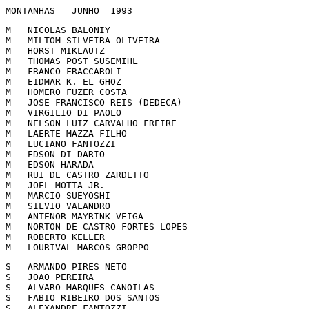
MONTANHAS   JUNHO  1993  
M   NICOLAS BALONIY                                    
M   MILTOM SILVEIRA OLIVEIRA                           
M   HORST MIKLAUTZ                                     
M   THOMAS POST SUSEMIHL                               
M   FRANCO FRACCAROLI                                  
M   EIDMAR K. EL GHOZ                                  
M   HOMERO FUZER COSTA                                 
M   JOSE FRANCISCO REIS (DEDECA)                       
M   VIRGILIO DI PAOLO                                  
M   NELSON LUIZ CARVALHO FREIRE                        
M   LAERTE MAZZA FILHO                                 
M   LUCIANO FANTOZZI                                   
M   EDSON DI DARIO                                     
M   EDSON HARADA                                       
M   RUI DE CASTRO ZARDETTO                             
M   JOEL MOTTA JR.                                     
M   MARCIO SUEYOSHI                                    
M   SILVIO VALANDRO                                    
M   ANTENOR MAYRINK VEIGA                              
M   NORTON DE CASTRO FORTES LOPES                      
M   ROBERTO KELLER                                     
M   LOURIVAL MARCOS GROPPO                             
S   ARMANDO PIRES NETO                                 
S   JOAO PEREIRA                                       
S   ALVARO MARQUES CANOILAS                            
S   FABIO RIBEIRO DOS SANTOS                           
S   ALEXANDRE FANTOZZI                                 